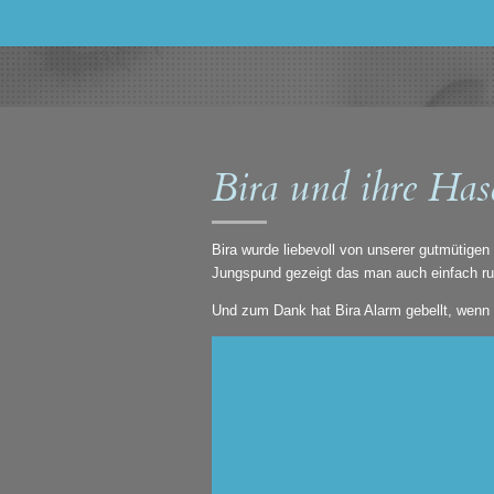
Bira und ihre Has
Bira wurde liebevoll von unserer gutmütig
Jungspund gezeigt das man auch einfach ruh
Und zum Dank hat Bira Alarm gebellt, wenn 