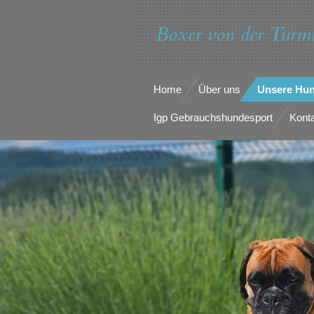
Zum
Boxer von der Turm
Hauptinhalt
springen
Home
Über uns
Unsere Hu
Igp Gebrauchshundesport
Kont