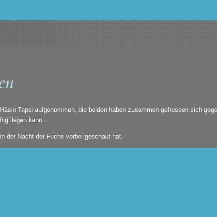
en
en Häsin Tapsi aufgenommen, die beiden haben zusammen gefressen sich gegen
ig liegen kann...
in der Nacht der Fuchs vorbei geschaut hat.