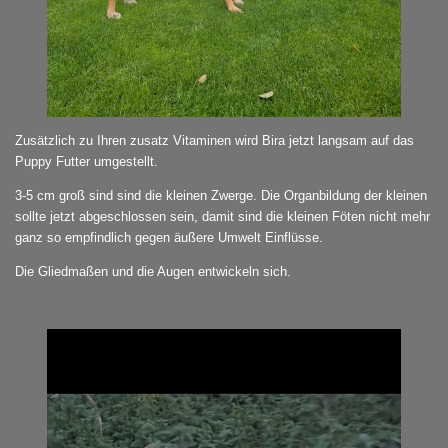
Zusätzlich zu Ihren zusatz Vitaminen wird Bira jetzt langsam auf das
Puppy Futter umgestellt.
3-5 cm groß sind sind die kleinen Zwerge. Die Organbildung der kleinen
sollte jetzt abgeschlossen sein, damit sind die kleinen Föten nicht mehr
ganz so empfindlich gegen äußere Umwelt Einflüsse.
Die Gliedmaßen und die Augen entwickeln sich.